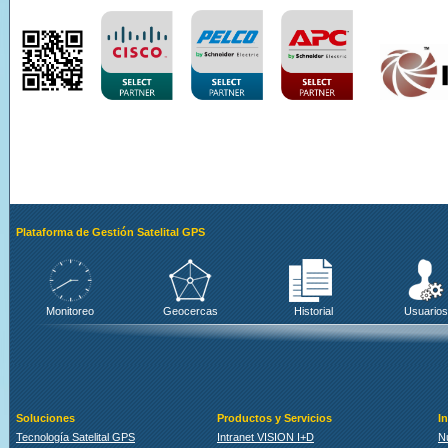
Plataforma de Gestión Satelital GPS
Monitoreo
Geocercas
Historial
Usuarios
Soluciones
Productos y Servicios
I
Tecnología Satelital GPS
Intranet VISION I+D
N