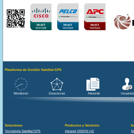
Plataforma de Gestión Satelital GPS
Monitoreo
Geocercas
Historial
Usuarios
Soluciones
Productos y Servicios
I
Tecnología Satelital GPS
Intranet VISION I+D
N