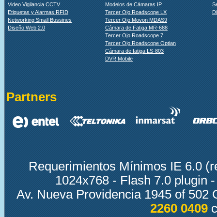
Video Vigilancia CCTV
Modelos de Cámaras IP
S
Etiquetas y Alarmas RFID
Tercer Ojo Roadscope LX
D
Networking Small Bussines
Tercer Ojo Movon MDAS9
Diseño Web 2.0
Cámara de Fatiga MR-688
Tercer Ojo Roadscope 7
Tercer Ojo Roadscope Optian
Cámara de fatiga LS-803
DVR Mobile
Partners
Requerimientos Mínimos IE 6.0 (r
1024x768 - Flash 7.0 plugin
Av. Nueva Providencia 1945 of 502 
2260 0409
c